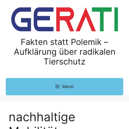
Z
u
m
I
n
h
Fakten statt Polemik –
a
Aufklärung über radikalen
l
Tierschutz
t
s
p
r
Menü
i
n
g
e
nachhaltige
n