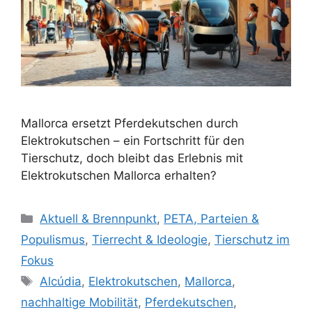
Mallorca ersetzt Pferdekutschen durch
Elektrokutschen – ein Fortschritt für den
Tierschutz, doch bleibt das Erlebnis mit
Elektrokutschen Mallorca erhalten?
K
Aktuell & Brennpunkt
,
PETA, Parteien &
a
Populismus
,
Tierrecht & Ideologie
,
Tierschutz im
t
Fokus
e
S
Alcúdia
,
Elektrokutschen
,
Mallorca
,
g
c
nachhaltige Mobilität
,
Pferdekutschen
,
o