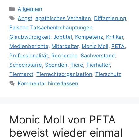
K
Allgemein
a
S
Angst
,
apathisches Verhalten
,
Diffamierung
,
t
c
Falsche Tatsachenbehauptungen
,
e
h
Glaubwürdigkeit
,
Jobtitel
,
Kompetenz
,
Kritiker
,
g
l
Medienberichte
,
Mitarbeiter
,
Monic Moll
,
PETA
,
o
a
r
Professionalität
,
Recherche
,
Sachverstand
,
g
i
w
Schockstarre
,
Spenden
,
Tiere
,
Tierhalter
,
e
ö
Tiermarkt
,
Tierrechtsorganisation
,
Tierschutz
n
r
Kommentar hinterlassen
t
e
r
Monic Moll von PETA
beweist wieder einmal