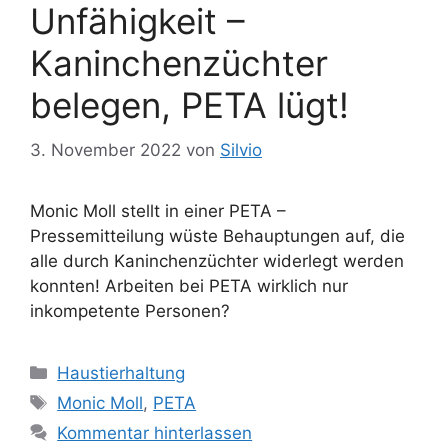
Unfähigkeit –
Kaninchenzüchter
belegen, PETA lügt!
3. November 2022
von
Silvio
Monic Moll stellt in einer PETA –
Pressemitteilung wüste Behauptungen auf, die
alle durch Kaninchenzüchter widerlegt werden
konnten! Arbeiten bei PETA wirklich nur
inkompetente Personen?
K
Haustierhaltung
a
S
Monic Moll
,
PETA
t
c
Kommentar hinterlassen
e