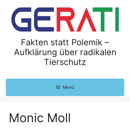
Z
u
m
I
n
h
Fakten statt Polemik –
a
Aufklärung über radikalen
l
Tierschutz
t
s
p
r
Menü
i
n
g
e
Monic Moll
n