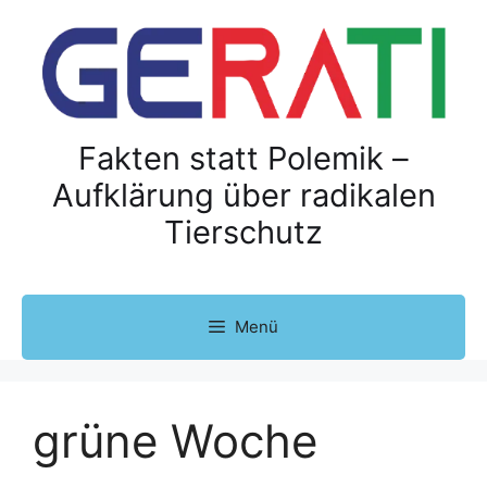
Z
u
m
I
n
h
Fakten statt Polemik –
a
Aufklärung über radikalen
l
Tierschutz
t
s
p
r
Menü
i
n
g
e
grüne Woche
n