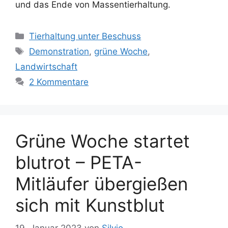
und das Ende von Massentierhaltung.
K
Tierhaltung unter Beschuss
a
S
Demonstration
,
grüne Woche
,
t
c
Landwirtschaft
e
h
2 Kommentare
g
l
o
a
r
g
i
w
Grüne Woche startet
e
ö
n
r
blutrot – PETA-
t
e
Mitläufer übergießen
r
sich mit Kunstblut
19. Januar 2023
von
Silvio