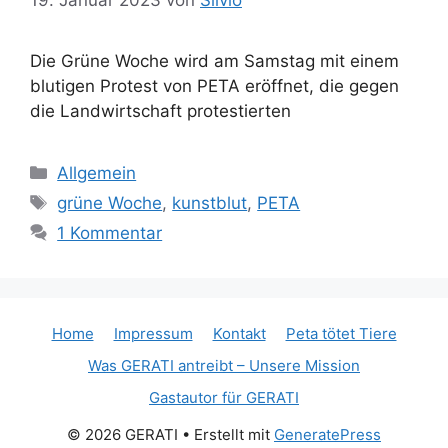
Die Grüne Woche wird am Samstag mit einem
blutigen Protest von PETA eröffnet, die gegen
die Landwirtschaft protestierten
K
Allgemein
a
S
grüne Woche
,
kunstblut
,
PETA
t
c
1 Kommentar
e
h
g
l
o
a
r
g
Home
Impressum
Kontakt
Peta tötet Tiere
i
w
Was GERATI antreibt – Unsere Mission
e
ö
n
Gastautor für GERATI
r
t
© 2026 GERATI
• Erstellt mit
GeneratePress