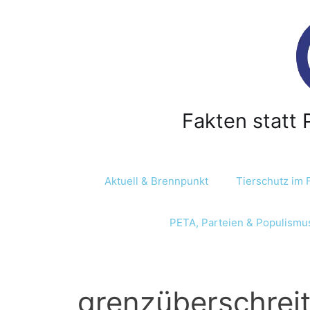
Z
u
m
I
n
h
a
Fakten statt 
l
t
s
p
Aktuell & Brennpunkt
Tierschutz im 
r
i
PETA, Parteien & Populismu
n
g
e
n
grenzüberschrei