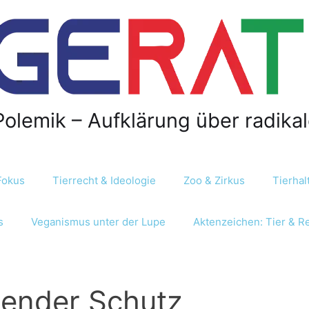
Polemik – Aufklärung über radika
Fokus
Tierrecht & Ideologie
Zoo & Zirkus
Tierha
s
Veganismus unter der Lupe
Aktenzeichen: Tier & R
tender Schutz