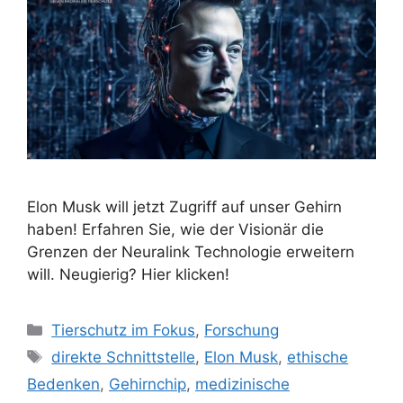
Elon Musk will jetzt Zugriff auf unser Gehirn
haben! Erfahren Sie, wie der Visionär die
Grenzen der Neuralink Technologie erweitern
will. Neugierig? Hier klicken!
Kategorien
Tierschutz im Fokus
,
Forschung
Schlagwörter
direkte Schnittstelle
,
Elon Musk
,
ethische
Bedenken
,
Gehirnchip
,
medizinische