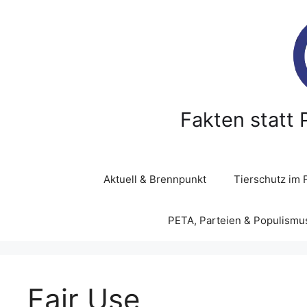
Z
u
m
I
n
h
a
Fakten statt 
l
t
s
p
Aktuell & Brennpunkt
Tierschutz im 
r
i
PETA, Parteien & Populismu
n
g
e
n
Fair Use