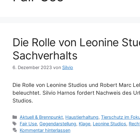
Die Rolle von Leonine St
Sachverhalts
6. Dezember 2023
von
Silvio
Die Rolle von Leonine Studios und Robert Marc Le
beleuchtet. Silvio Harnos fordert Nachweis des U
Studios.
K
Aktuell & Brennpunkt
,
Haustierhaltung
,
Tierschutz im Fok
a
S
Fair Use
,
Gegendarstellung
,
Klage
,
Leonine Studios
,
Rech
t
c
Kommentar hinterlassen
e
h