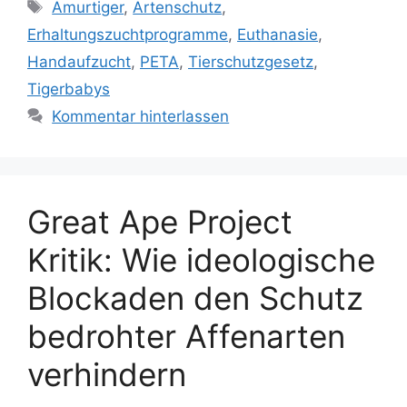
S
Amurtiger
,
Artenschutz
,
e
c
Erhaltungszuchtprogramme
,
Euthanasie
,
g
h
Handaufzucht
,
PETA
,
Tierschutzgesetz
,
o
l
r
Tigerbabys
a
i
Kommentar hinterlassen
g
e
w
n
ö
r
t
Great Ape Project
e
Kritik: Wie ideologische
r
Blockaden den Schutz
bedrohter Affenarten
verhindern