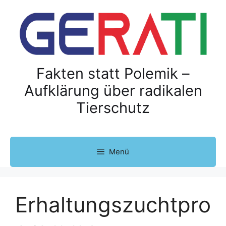
Z
u
m
I
n
h
Fakten statt Polemik –
a
Aufklärung über radikalen
l
Tierschutz
t
s
p
r
Menü
i
n
g
e
Erhaltungszuchtpro
n