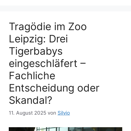
e
ö
n
r
t
Tragödie im Zoo
e
Leipzig: Drei
r
Tigerbabys
eingeschläfert –
Fachliche
Entscheidung oder
Skandal?
11. August 2025
von
Silvio