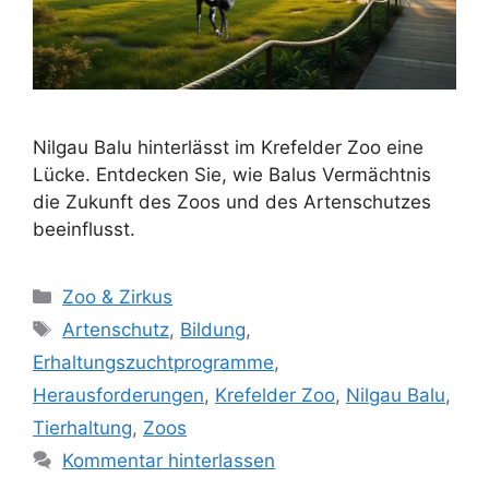
Nilgau Balu hinterlässt im Krefelder Zoo eine
Lücke. Entdecken Sie, wie Balus Vermächtnis
die Zukunft des Zoos und des Artenschutzes
beeinflusst.
K
Zoo & Zirkus
a
S
Artenschutz
,
Bildung
,
t
c
Erhaltungszuchtprogramme
,
e
h
Herausforderungen
,
Krefelder Zoo
,
Nilgau Balu
,
g
l
Tierhaltung
,
Zoos
o
a
r
Kommentar hinterlassen
g
i
w