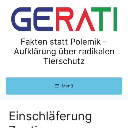
Z
u
m
I
n
h
Fakten statt Polemik –
a
Aufklärung über radikalen
l
Tierschutz
t
s
p
r
Menü
i
n
g
e
Einschläferung
n