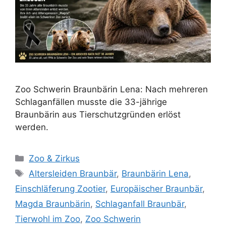
Zoo Schwerin Braunbärin Lena: Nach mehreren
Schlaganfällen musste die 33-jährige
Braunbärin aus Tierschutzgründen erlöst
werden.
K
Zoo & Zirkus
a
S
Altersleiden Braunbär
,
Braunbärin Lena
,
t
c
Einschläferung Zootier
,
Europäischer Braunbär
,
e
h
Magda Braunbärin
,
Schlaganfall Braunbär
,
g
l
Tierwohl im Zoo
,
Zoo Schwerin
o
a