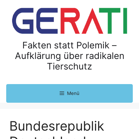
Z
u
m
I
n
h
Fakten statt Polemik –
a
Aufklärung über radikalen
l
Tierschutz
t
s
p
r
Menü
i
n
g
e
Bundesrepublik
n