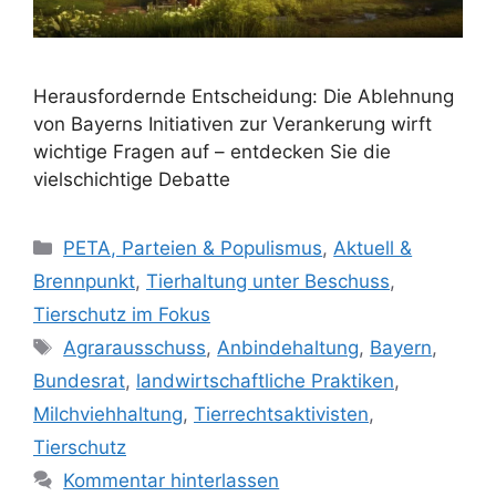
Herausfordernde Entscheidung: Die Ablehnung
von Bayerns Initiativen zur Verankerung wirft
wichtige Fragen auf – entdecken Sie die
vielschichtige Debatte
K
PETA, Parteien & Populismus
,
Aktuell &
a
Brennpunkt
,
Tierhaltung unter Beschuss
,
t
Tierschutz im Fokus
e
S
Agrarausschuss
,
Anbindehaltung
,
Bayern
,
g
c
Bundesrat
,
landwirtschaftliche Praktiken
,
o
h
r
Milchviehhaltung
,
Tierrechtsaktivisten
,
l
i
Tierschutz
a
e
Kommentar hinterlassen
g
n