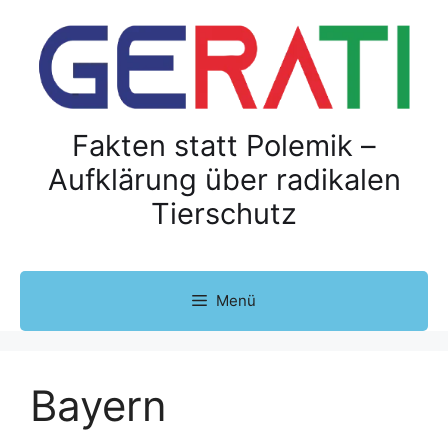
Z
u
m
I
n
h
Fakten statt Polemik –
a
Aufklärung über radikalen
l
Tierschutz
t
s
p
r
Menü
i
n
g
e
Bayern
n