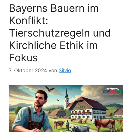
n
Bayerns Bauern im
r
t
Konflikt:
e
r
Tierschutzregeln und
Kirchliche Ethik im
Fokus
7. Oktober 2024
von
Silvio