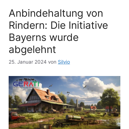
ö
Anbindehaltung von
r
t
Rindern: Die Initiative
e
r
Bayerns wurde
abgelehnt
25. Januar 2024
von
Silvio