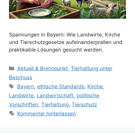
Spannungen in Bayern: Wie Landwirte, Kirche
und Tierschutzgesetze aufeinanderprallen und
praktikable Lösungen gesucht werden.
K
Aktuell & Brennpunkt
,
Tierhaltung unter
a
Beschuss
t
S
Bayern
,
ethische Standards
,
Kirche
,
e
c
Landwirte
,
Landwirtschaft
,
politische
g
h
Vorschriften
,
Tierhaltung
,
Tierschutz
o
l
r
Kommentar hinterlassen
a
i
g
e
w
n