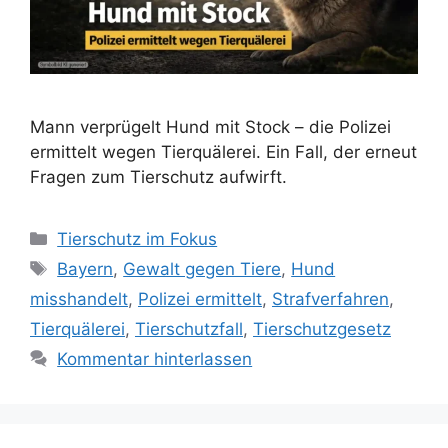
Mann verprügelt Hund mit Stock – die Polizei
ermittelt wegen Tierquälerei. Ein Fall, der erneut
Fragen zum Tierschutz aufwirft.
K
Tierschutz im Fokus
a
S
Bayern
,
Gewalt gegen Tiere
,
Hund
t
c
misshandelt
,
Polizei ermittelt
,
Strafverfahren
,
e
h
Tierquälerei
,
Tierschutzfall
,
Tierschutzgesetz
g
l
Kommentar hinterlassen
o
a
r
g
i
w
e
ö