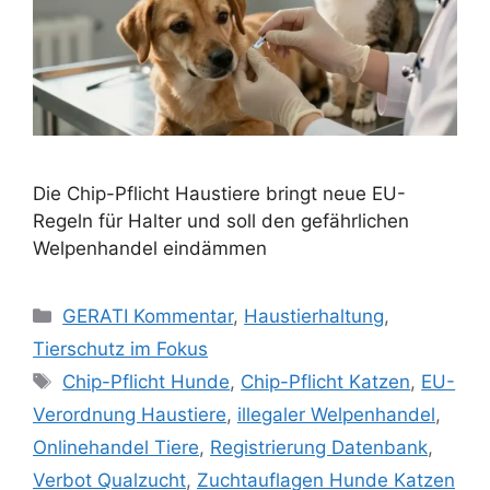
Die Chip-Pflicht Haustiere bringt neue EU-
Regeln für Halter und soll den gefährlichen
Welpenhandel eindämmen
K
GERATI Kommentar
,
Haustierhaltung
,
a
Tierschutz im Fokus
t
S
Chip-Pflicht Hunde
,
Chip-Pflicht Katzen
,
EU-
e
c
Verordnung Haustiere
,
illegaler Welpenhandel
,
g
h
Onlinehandel Tiere
,
Registrierung Datenbank
,
o
l
r
Verbot Qualzucht
,
Zuchtauflagen Hunde Katzen
a