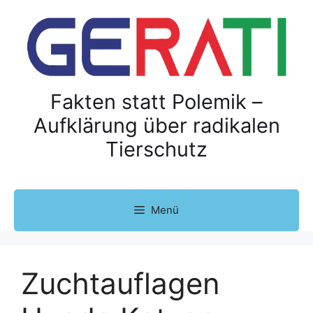
Z
u
m
I
n
h
Fakten statt Polemik –
a
Aufklärung über radikalen
l
Tierschutz
t
s
p
r
Menü
i
n
g
e
Zuchtauflagen
n