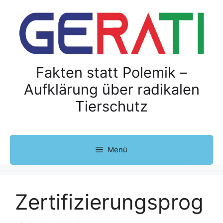
Z
u
m
I
n
h
Fakten statt Polemik –
a
Aufklärung über radikalen
l
Tierschutz
t
s
p
r
Menü
i
n
g
e
Zertifizierungsprog
n