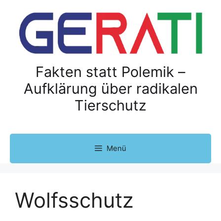
Z
u
m
I
n
h
Fakten statt Polemik –
a
Aufklärung über radikalen
l
Tierschutz
t
s
p
r
Menü
i
n
g
e
Wolfsschutz
n