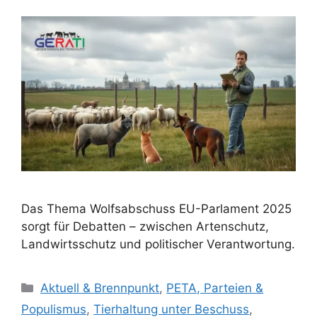
Das Thema Wolfsabschuss EU-Parlament 2025
sorgt für Debatten – zwischen Artenschutz,
Landwirtsschutz und politischer Verantwortung.
K
Aktuell & Brennpunkt
,
PETA, Parteien &
a
Populismus
,
Tierhaltung unter Beschuss
,