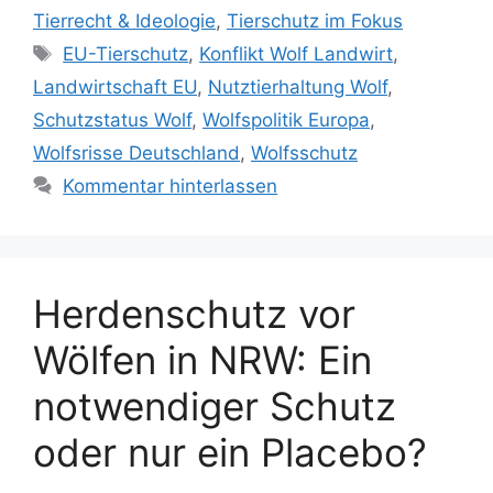
t
Tierrecht & Ideologie
,
Tierschutz im Fokus
e
S
EU-Tierschutz
,
Konflikt Wolf Landwirt
,
g
c
Landwirtschaft EU
,
Nutztierhaltung Wolf
,
o
h
r
Schutzstatus Wolf
,
Wolfspolitik Europa
,
l
i
Wolfsrisse Deutschland
,
Wolfsschutz
a
e
Kommentar hinterlassen
g
n
w
ö
r
t
Herdenschutz vor
e
Wölfen in NRW: Ein
r
notwendiger Schutz
oder nur ein Placebo?