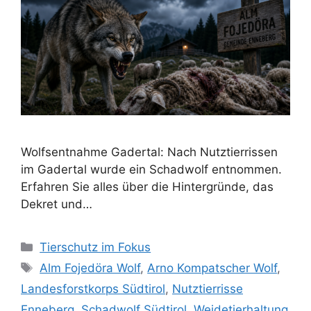
Wolfsentnahme Gadertal: Nach Nutztierrissen
im Gadertal wurde ein Schadwolf entnommen.
Erfahren Sie alles über die Hintergründe, das
Dekret und…
K
Tierschutz im Fokus
a
S
Alm Fojedöra Wolf
,
Arno Kompatscher Wolf
,
t
c
Landesforstkorps Südtirol
,
Nutztierrisse
e
h
Enneberg
,
Schadwolf Südtirol
,
Weidetierhaltung