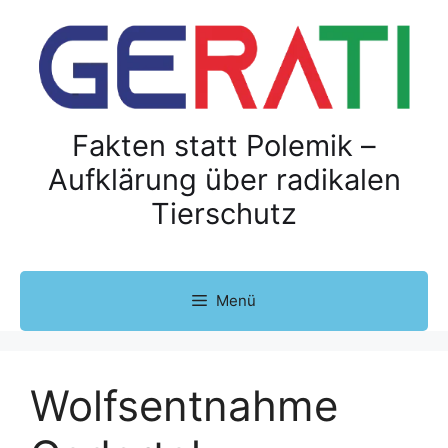
Z
u
m
I
n
h
Fakten statt Polemik –
a
Aufklärung über radikalen
l
Tierschutz
t
s
p
r
Menü
i
n
g
e
Wolfsentnahme
n