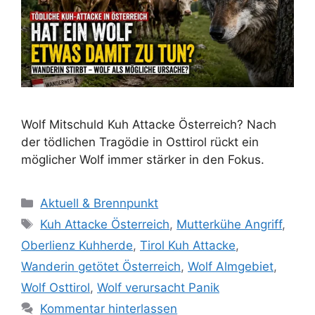
Wolf Mitschuld Kuh Attacke Österreich? Nach
der tödlichen Tragödie in Osttirol rückt ein
möglicher Wolf immer stärker in den Fokus.
K
Aktuell & Brennpunkt
a
S
Kuh Attacke Österreich
,
Mutterkühe Angriff
,
t
c
Oberlienz Kuhherde
,
Tirol Kuh Attacke
,
e
h
Wanderin getötet Österreich
,
Wolf Almgebiet
,
g
l
Wolf Osttirol
,
Wolf verursacht Panik
o
a
r
Kommentar hinterlassen
g