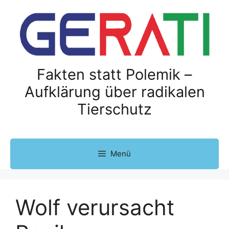
Z
u
m
I
n
h
Fakten statt Polemik –
a
Aufklärung über radikalen
l
Tierschutz
t
s
p
r
Menü
i
n
g
e
Wolf verursacht
n