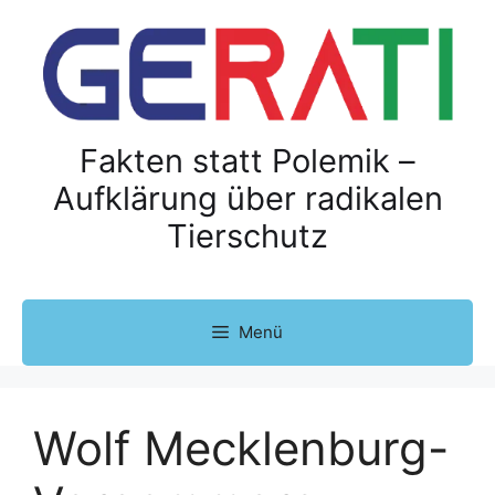
Z
u
m
I
n
h
Fakten statt Polemik –
a
Aufklärung über radikalen
l
Tierschutz
t
s
p
r
Menü
i
n
g
e
Wolf Mecklenburg-
n