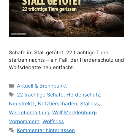
Schafe im Stall getötet: 22 trächtige Tiere
sterben nachts – ein Fall, der Herdenschutz und
Wolfsdebatte neu entfacht.
K
Aktuell & Brennpunkt
a
S
22 trächtige Schafe
,
Herdenschutz
,
t
c
Neustrelitz
,
Nutztierschäden
,
Stallriss
,
e
h
Weidetierhaltung
,
Wolf Mecklenburg-
g
l
Vorpommern
,
Wolfsriss
o
a
r
Kommentar hinterlassen
g