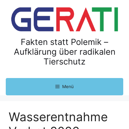
Z
u
m
I
n
h
Fakten statt Polemik –
a
Aufklärung über radikalen
l
Tierschutz
t
s
p
r
Menü
i
n
g
e
Wasserentnahme
n