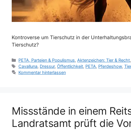
Kontroverse um Tierschutz in der Unterhaltungsbr
Tierschutz?
K
PETA, Parteien & Populismus
,
Aktenzeichen: Tier & Recht
a
S
Cavalluna
,
Dressur
,
Öffentlichkeit
,
PETA
,
Pferdeshow
,
Tie
t
c
Kommentar hinterlassen
e
h
g
l
o
a
r
g
i
w
Missstände in einem Reit
e
ö
n
r
Landratsamt prüft die Vo
t
e