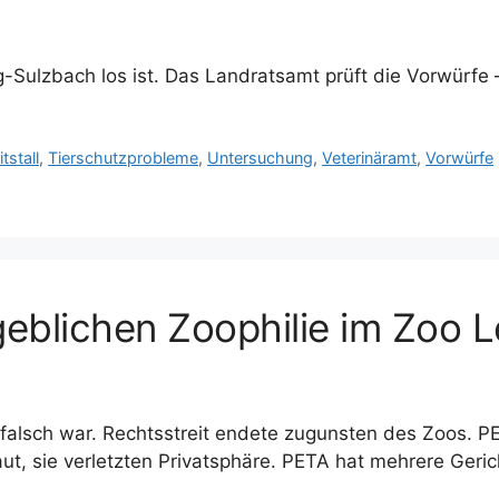
g-Sulzbach los ist. Das Landratsamt prüft die Vorwürfe 
itstall
,
Tierschutzprobleme
,
Untersuchung
,
Veterinäramt
,
Vorwürfe
eblichen Zoophilie im Zoo L
 falsch war. Rechtsstreit endete zugunsten des Zoos. 
aut, sie verletzten Privatsphäre. PETA hat mehrere Geric