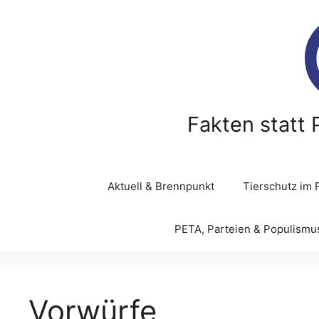
Z
u
m
I
n
h
a
Fakten statt 
l
t
s
p
Aktuell & Brennpunkt
Tierschutz im 
r
i
PETA, Parteien & Populismu
n
g
e
n
Vorwürfe