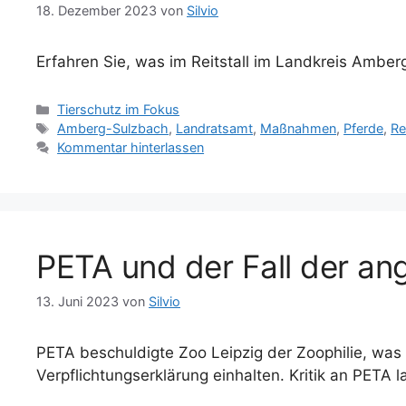
r
18. Dezember 2023
von
Silvio
Erfahren Sie, was im Reitstall im Landkreis Amber
K
Tierschutz im Fokus
a
S
Amberg-Sulzbach
,
Landratsamt
,
Maßnahmen
,
Pferde
,
Re
t
c
Kommentar hinterlassen
e
h
g
l
o
a
r
g
i
w
PETA und der Fall der ang
e
ö
n
r
t
13. Juni 2023
von
Silvio
e
r
PETA beschuldigte Zoo Leipzig der Zoophilie, was
Verpflichtungserklärung einhalten. Kritik an PETA l