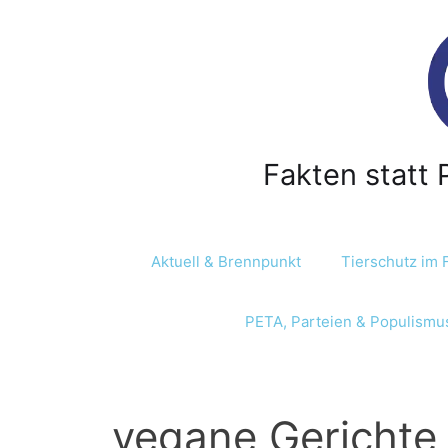
Z
u
m
I
n
h
a
Fakten statt 
l
t
s
p
Aktuell & Brennpunkt
Tierschutz im 
r
i
PETA, Parteien & Populismu
n
g
e
n
vegane Gerichte