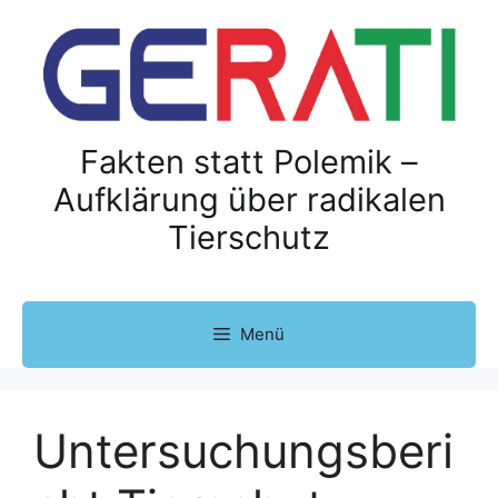
Z
u
m
I
n
h
Fakten statt Polemik –
a
Aufklärung über radikalen
l
Tierschutz
t
s
p
r
Menü
i
n
g
e
Untersuchungsberi
n