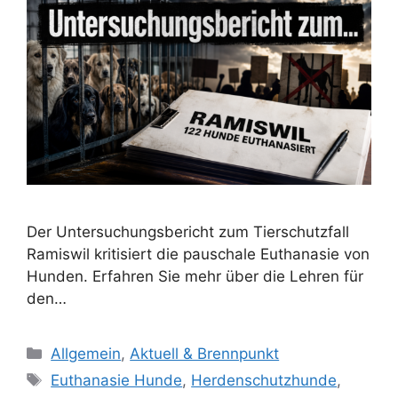
Der Untersuchungsbericht zum Tierschutzfall
Ramiswil kritisiert die pauschale Euthanasie von
Hunden. Erfahren Sie mehr über die Lehren für
den…
K
Allgemein
,
Aktuell & Brennpunkt
a
S
Euthanasie Hunde
,
Herdenschutzhunde
,
t