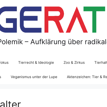
Polemik – Aufklärung über radika
Fokus
Tierrecht & Ideologie
Zoo & Zirkus
Tierha
s
Veganismus unter der Lupe
Aktenzeichen: Tier & R
alter