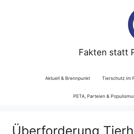
Z
u
m
I
n
h
a
Fakten statt 
l
t
s
p
Aktuell & Brennpunkt
Tierschutz im 
r
i
PETA, Parteien & Populismu
n
g
e
n
Überforderung Tierh