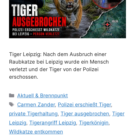
Tiger Leipzig: Nach dem Ausbruch einer
Raubkatze bei Leipzig wurde ein Mensch
verletzt und der Tiger von der Polizei
erschossen.
K
Aktuell & Brennpunkt
a
S
Carmen Zander
,
Polizei erschießt Tiger
,
t
c
private Tigerhaltung
,
Tiger ausgebrochen
,
Tiger
e
h
Leipzig
,
Tigerangriff Leipzig
,
Tigerkönigin
,
g
l
Wildkatze entkommen
o
a