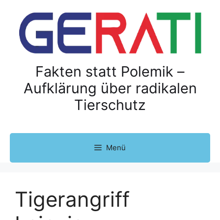
Z
u
m
I
n
h
Fakten statt Polemik –
a
Aufklärung über radikalen
l
Tierschutz
t
s
p
r
Menü
i
n
g
e
Tigerangriff
n