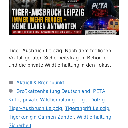
Tiger-Ausbruch Leipzig: Nach dem tödlichen
Vorfall geraten Sicherheitsfragen, Behörden
und die private Wildtierhaltung in den Fokus.
K
Aktuell & Brennpunkt
a
S
Großkatzenhaltung Deutschland
,
PETA
t
c
Kritik
,
private Wildtierhaltung
,
Tiger Dölzig
,
e
h
Tiger-Ausbruch Leipzig
,
Tigerangriff Leipzig
,
g
l
Tigerkönigin Carmen Zander
,
Wildtierhaltung
o
a
r
Sicherheit
g