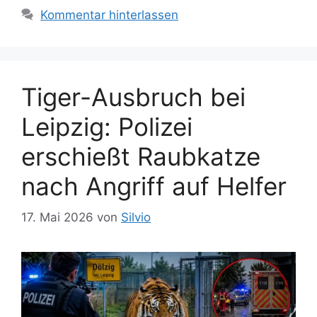
i
w
Kommentar hinterlassen
e
ö
n
r
t
e
Tiger-Ausbruch bei
r
Leipzig: Polizei
erschießt Raubkatze
nach Angriff auf Helfer
17. Mai 2026
von
Silvio