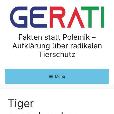
Z
u
m
I
n
h
Fakten statt Polemik –
a
Aufklärung über radikalen
l
Tierschutz
t
s
p
r
Menü
i
n
g
e
Tiger
n