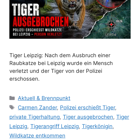
Tiger Leipzig: Nach dem Ausbruch einer
Raubkatze bei Leipzig wurde ein Mensch
verletzt und der Tiger von der Polizei
erschossen.
K
Aktuell & Brennpunkt
a
S
Carmen Zander
,
Polizei erschießt Tiger
,
t
c
private Tigerhaltung
,
Tiger ausgebrochen
,
Tiger
e
h
Leipzig
,
Tigerangriff Leipzig
,
Tigerkönigin
,
g
l
Wildkatze entkommen
o
a