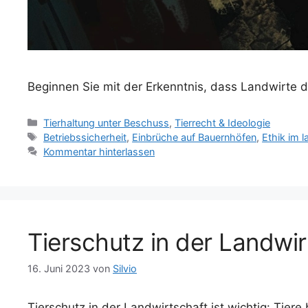
Beginnen Sie mit der Erkenntnis, dass Landwirte d
K
Tierhaltung unter Beschuss
,
Tierrecht & Ideologie
a
S
Betriebssicherheit
,
Einbrüche auf Bauernhöfen
,
Ethik im l
t
c
Kommentar hinterlassen
e
h
g
l
o
a
r
g
i
w
Tierschutz in der Landwir
e
ö
n
r
t
16. Juni 2023
von
Silvio
e
r
Tierschutz in der Landwirtschaft ist wichtig: Tie