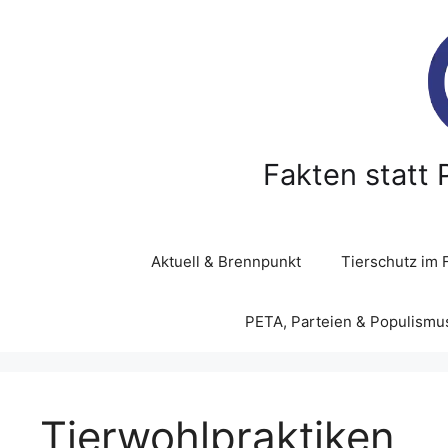
Z
u
m
I
n
h
a
Fakten statt 
l
t
s
p
Aktuell & Brennpunkt
Tierschutz im 
r
i
PETA, Parteien & Populismu
n
g
e
n
Tierwohlpraktiken