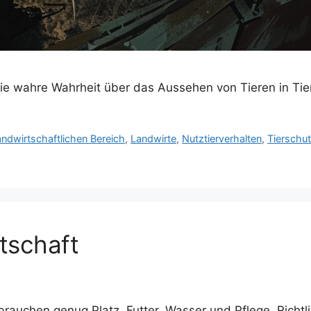
ie wahre Wahrheit über das Aussehen von Tieren in Tier
andwirtschaftlichen Bereich
,
Landwirte
,
Nutztierverhalten
,
Tierschu
tschaft
re brauchen genug Platz, Futter, Wasser und Pflege. Ric