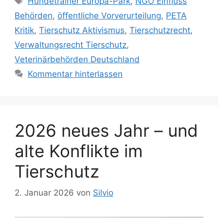
Hundetrainer Europa-Park
,
NGO Einfluss
e
c
Behörden
,
öffentliche Vorverurteilung
,
PETA
g
h
Kritik
,
Tierschutz Aktivismus
,
Tierschutzrecht
,
o
l
r
Verwaltungsrecht Tierschutz
,
a
i
Veterinärbehörden Deutschland
g
e
w
Kommentar hinterlassen
n
ö
r
t
e
2026 neues Jahr – und
r
alte Konflikte im
Tierschutz
2. Januar 2026
von
Silvio