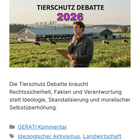
Die Tierschutz Debatte braucht
Rechtssicherheit, Fakten und Verantwortung
statt Ideologie, Skandalisierung und moralischer
Selbstüberhöhung.
K
GERATI Kommentar
a
S
Ideologischer Aktivismus
,
Landwirtschaft