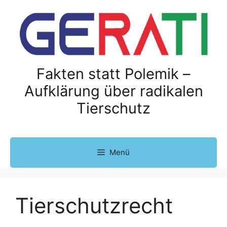
Z
u
m
I
n
h
Fakten statt Polemik –
a
Aufklärung über radikalen
l
Tierschutz
t
s
p
r
Menü
i
n
g
e
Tierschutzrecht
n