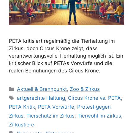
PETA kritisiert regelmäßig die Tierhaltung im
Zirkus, doch Circus Krone zeigt, dass
verantwortungsvolle Tierhaltung möglich ist. Ein
kritischer Blick auf PETAs Vorwürfe und die
realen Bemühungen des Circus Krone.
K
Aktuell & Brennpunkt
,
Zoo & Zirkus
a
S
artgerechte Haltung
,
Circus Krone vs. PETA
,
t
c
PETA Kritik
,
PETA Vorwürfe
,
Protest gegen
e
h
Zirkus
,
Tierschutz im Zirkus
,
Tierwohl im Zirkus
,
g
l
Zirkustiere
o
a
r