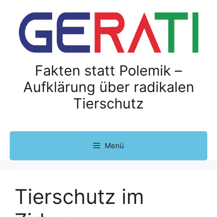
Z
u
m
I
n
h
Fakten statt Polemik –
a
Aufklärung über radikalen
l
Tierschutz
t
s
p
r
Menü
i
n
g
e
Tierschutz im
n