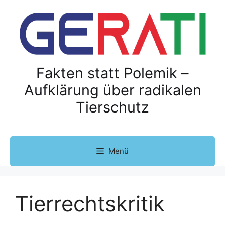
Z
u
m
I
n
h
Fakten statt Polemik –
a
Aufklärung über radikalen
l
Tierschutz
t
s
p
r
Menü
i
n
g
e
Tierrechtskritik
n