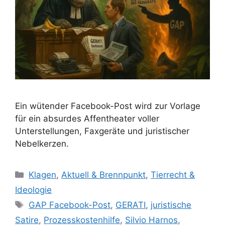
Ein wütender Facebook-Post wird zur Vorlage
für ein absurdes Affentheater voller
Unterstellungen, Faxgeräte und juristischer
Nebelkerzen.
K
Klagen
,
Aktuell & Brennpunkt
,
Tierrecht &
a
Ideologie
t
S
GAP Facebook-Post
,
GERATI
,
juristische
e
c
Satire
,
Prozesskostenhilfe
,
Silvio Harnos
,
g