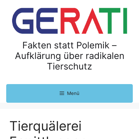
Z
u
m
I
n
h
Fakten statt Polemik –
a
Aufklärung über radikalen
l
Tierschutz
t
s
p
r
Menü
i
n
g
e
Tierquälerei
n