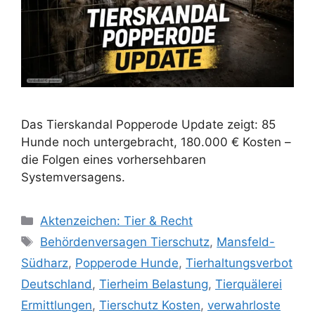
Das Tierskandal Popperode Update zeigt: 85
Hunde noch untergebracht, 180.000 € Kosten –
die Folgen eines vorhersehbaren
Systemversagens.
K
Aktenzeichen: Tier & Recht
a
S
Behördenversagen Tierschutz
,
Mansfeld-
t
c
Südharz
,
Popperode Hunde
,
Tierhaltungsverbot
e
h
Deutschland
,
Tierheim Belastung
,
Tierquälerei
g
l
Ermittlungen
,
Tierschutz Kosten
,
verwahrloste
o
a