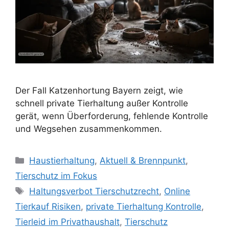
Der Fall Katzenhortung Bayern zeigt, wie
schnell private Tierhaltung außer Kontrolle
gerät, wenn Überforderung, fehlende Kontrolle
und Wegsehen zusammenkommen.
K
Haustierhaltung
,
Aktuell & Brennpunkt
,
a
Tierschutz im Fokus
t
S
Haltungsverbot Tierschutzrecht
,
Online
e
c
Tierkauf Risiken
,
private Tierhaltung Kontrolle
,
g
h
Tierleid im Privathaushalt
,
Tierschutz
o
l