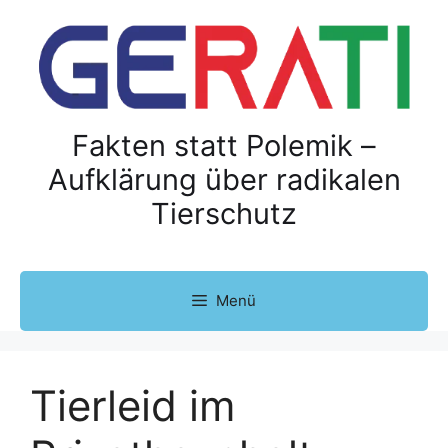
Z
u
m
I
n
h
Fakten statt Polemik –
a
Aufklärung über radikalen
l
Tierschutz
t
s
p
r
Menü
i
n
g
e
Tierleid im
n