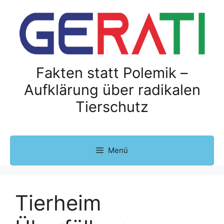
Z
u
m
I
n
h
Fakten statt Polemik –
a
Aufklärung über radikalen
l
Tierschutz
t
s
p
r
Menü
i
n
g
e
Tierheim
n