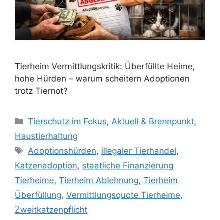
Tierheim Vermittlungskritik: Überfüllte Heime,
hohe Hürden – warum scheitern Adoptionen
trotz Tiernot?
K
Tierschutz im Fokus
,
Aktuell & Brennpunkt
,
a
Haustierhaltung
t
S
Adoptionshürden
,
illegaler Tierhandel
,
e
c
Katzenadoption
,
staatliche Finanzierung
g
h
Tierheime
,
Tierheim Ablehnung
,
Tierheim
o
l
r
Überfüllung
,
Vermittlungsquote Tierheime
,
a
i
Zweitkatzenpflicht
g
e