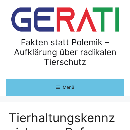
Z
u
m
I
n
h
Fakten statt Polemik –
a
Aufklärung über radikalen
l
Tierschutz
t
s
p
r
Menü
i
n
g
e
Tierhaltungskennz
n