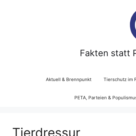
Z
u
m
I
n
h
a
Fakten statt 
l
t
s
p
Aktuell & Brennpunkt
Tierschutz im 
r
i
PETA, Parteien & Populismu
n
g
e
n
Tierdressur