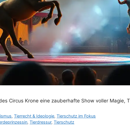
des Circus Krone eine zauberhafte Show voller Magie, T
lismus
,
Tierrecht & Ideologie
,
Tierschutz im Fokus
erdeprinzessin
,
Tierdressur
,
Tierschutz