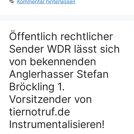
Kommentar hinterlassen
e
h
g
l
o
a
r
g
Öffentlich rechtlicher
i
w
e
ö
Sender WDR lässt sich
n
r
von bekennenden
t
e
Anglerhasser Stefan
r
Bröckling 1.
Vorsitzender von
tiernotruf.de
Instrumentalisieren!