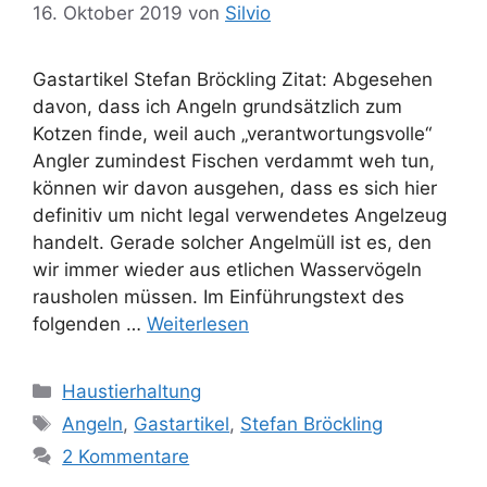
16. Oktober 2019
von
Silvio
Gastartikel Stefan Bröckling Zitat: Abgesehen
davon, dass ich Angeln grundsätzlich zum
Kotzen finde, weil auch „verantwortungsvolle“
Angler zumindest Fischen verdammt weh tun,
können wir davon ausgehen, dass es sich hier
definitiv um nicht legal verwendetes Angelzeug
handelt. Gerade solcher Angelmüll ist es, den
wir immer wieder aus etlichen Wasservögeln
rausholen müssen. Im Einführungstext des
folgenden …
Weiterlesen
K
Haustierhaltung
a
S
Angeln
,
Gastartikel
,
Stefan Bröckling
t
c
2 Kommentare
e
h