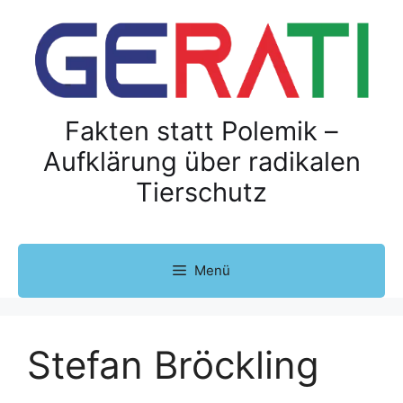
Z
u
m
I
n
h
Fakten statt Polemik –
a
Aufklärung über radikalen
l
Tierschutz
t
s
p
r
Menü
i
n
g
e
Stefan Bröckling
n