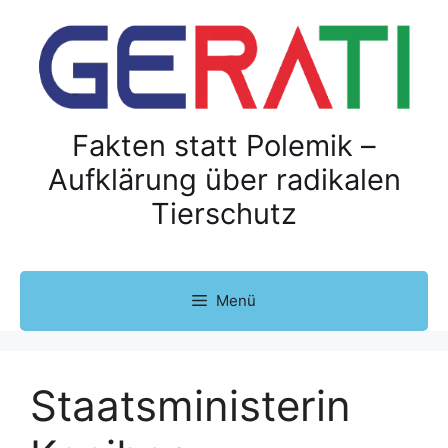
Z
u
m
I
n
h
Fakten statt Polemik –
a
Aufklärung über radikalen
l
Tierschutz
t
s
p
r
Menü
i
n
g
e
Staatsministerin
n