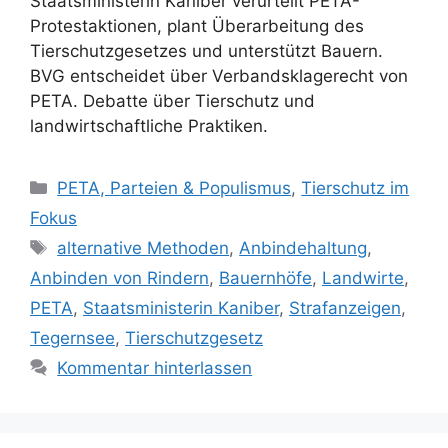
Staatsministerin Kaniber verurteilt PETA-
Protestaktionen, plant Überarbeitung des
Tierschutzgesetzes und unterstützt Bauern.
BVG entscheidet über Verbandsklagerecht von
PETA. Debatte über Tierschutz und
landwirtschaftliche Praktiken.
K
PETA, Parteien & Populismus
,
Tierschutz im
a
Fokus
t
S
alternative Methoden
,
Anbindehaltung
,
e
c
Anbinden von Rindern
,
Bauernhöfe
,
Landwirte
,
g
h
PETA
,
Staatsministerin Kaniber
,
Strafanzeigen
,
o
l
r
Tegernsee
,
Tierschutzgesetz
a
i
Kommentar hinterlassen
g
e
w
n
ö
r