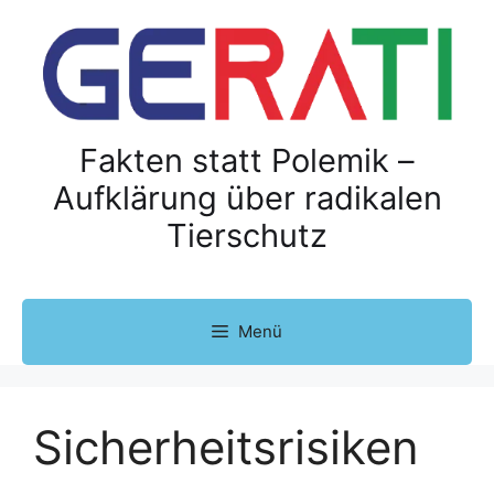
Z
u
m
I
n
h
Fakten statt Polemik –
a
Aufklärung über radikalen
l
Tierschutz
t
s
p
r
Menü
i
n
g
e
Sicherheitsrisiken
n