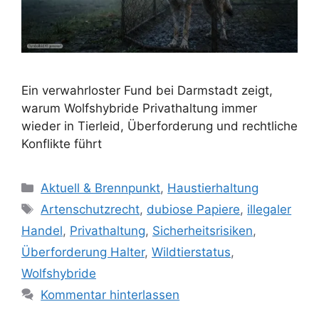
Ein verwahrloster Fund bei Darmstadt zeigt,
warum Wolfshybride Privathaltung immer
wieder in Tierleid, Überforderung und rechtliche
Konflikte führt
K
Aktuell & Brennpunkt
,
Haustierhaltung
a
S
Artenschutzrecht
,
dubiose Papiere
,
illegaler
t
c
Handel
,
Privathaltung
,
Sicherheitsrisiken
,
e
h
Überforderung Halter
,
Wildtierstatus
,
g
l
Wolfshybride
o
a
r
Kommentar hinterlassen
g
i
w