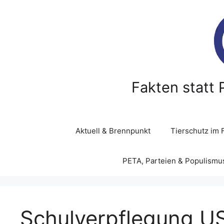
Z
u
m
I
n
h
a
Fakten statt 
l
t
s
p
Aktuell & Brennpunkt
Tierschutz im 
r
i
PETA, Parteien & Populismu
n
g
e
n
Schulverpflegung U