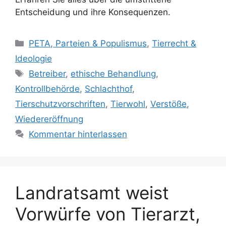
Entscheidung und ihre Konsequenzen.
K
PETA, Parteien & Populismus
,
Tierrecht &
a
Ideologie
t
S
Betreiber
,
ethische Behandlung
,
e
c
Kontrollbehörde
,
Schlachthof
,
g
h
Tierschutzvorschriften
,
Tierwohl
,
Verstöße
,
o
l
r
Wiedereröffnung
a
i
Kommentar hinterlassen
g
e
w
n
ö
r
t
Landratsamt weist
e
Vorwürfe von Tierarzt,
r