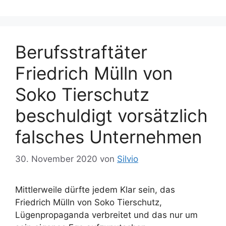
o
a
r
g
i
w
Berufsstraftäter
e
ö
n
r
Friedrich Mülln von
t
e
Soko Tierschutz
r
beschuldigt vorsätzlich
falsches Unternehmen
30. November 2020
von
Silvio
Mittlerweile dürfte jedem Klar sein, das
Friedrich Mülln von Soko Tierschutz,
Lügenpropaganda verbreitet und das nur um