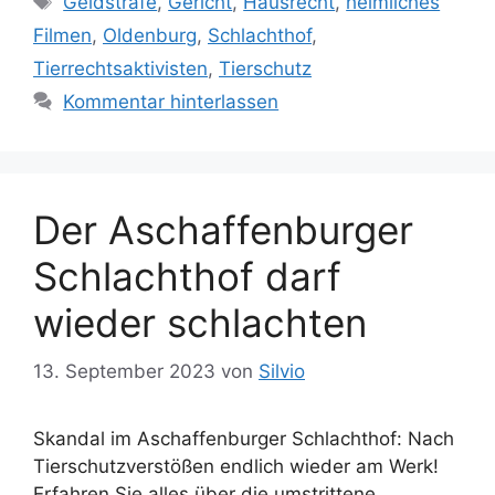
Geldstrafe
,
Gericht
,
Hausrecht
,
heimliches
e
c
Filmen
,
Oldenburg
,
Schlachthof
,
g
h
Tierrechtsaktivisten
,
Tierschutz
o
l
r
Kommentar hinterlassen
a
i
g
e
w
n
ö
Der Aschaffenburger
r
t
Schlachthof darf
e
r
wieder schlachten
13. September 2023
von
Silvio
Skandal im Aschaffenburger Schlachthof: Nach
Tierschutzverstößen endlich wieder am Werk!
Erfahren Sie alles über die umstrittene