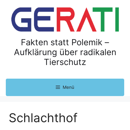
Z
u
m
I
n
h
Fakten statt Polemik –
a
Aufklärung über radikalen
l
Tierschutz
t
s
p
r
Menü
i
n
g
e
Schlachthof
n