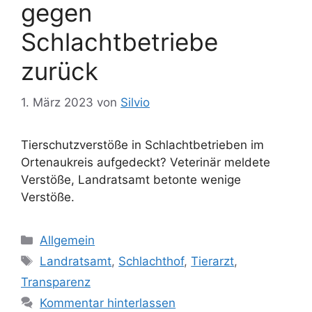
gegen
Schlachtbetriebe
zurück
1. März 2023
von
Silvio
Tierschutzverstöße in Schlachtbetrieben im
Ortenaukreis aufgedeckt? Veterinär meldete
Verstöße, Landratsamt betonte wenige
Verstöße.
K
Allgemein
a
S
Landratsamt
,
Schlachthof
,
Tierarzt
,
t
c
Transparenz
e
h
Kommentar hinterlassen
g
l