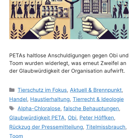
PETAs haltlose Anschuldigungen gegen Obi und
Toom wurden widerlegt, was erneut Zweifel an
der Glaubwürdigkeit der Organisation aufwirft.
K
Tierschutz im Fokus
,
Aktuell & Brennpunkt
,
a
Handel
,
Haustierhaltung
,
Tierrecht & Ideologie
t
S
Alpha-Chloralose
,
falsche Behauptungen
,
e
c
Glaubwürdigkeit PETA
,
Obi
,
Peter Höffken
,
g
h
Rückzug der Pressemitteilung
,
Titelmissbrauch
,
o
l
r
Toom
a