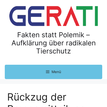
Z
u
m
I
n
h
Fakten statt Polemik –
a
Aufklärung über radikalen
l
Tierschutz
t
s
p
r
Menü
i
n
g
e
Rückzug der
n