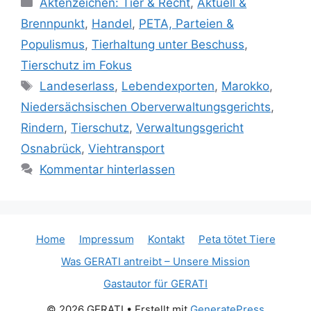
K
Aktenzeichen: Tier & Recht
,
Aktuell &
a
Brennpunkt
,
Handel
,
PETA, Parteien &
t
Populismus
,
Tierhaltung unter Beschuss
,
e
Tierschutz im Fokus
g
S
Landeserlass
,
Lebendexporten
,
Marokko
,
o
c
r
Niedersächsischen Oberverwaltungsgerichts
,
h
i
Rindern
,
Tierschutz
,
Verwaltungsgericht
l
e
Osnabrück
,
Viehtransport
a
n
Kommentar hinterlassen
g
w
ö
r
Home
t
Impressum
Kontakt
Peta tötet Tiere
e
Was GERATI antreibt – Unsere Mission
r
Gastautor für GERATI
© 2026 GERATI
• Erstellt mit
GeneratePress