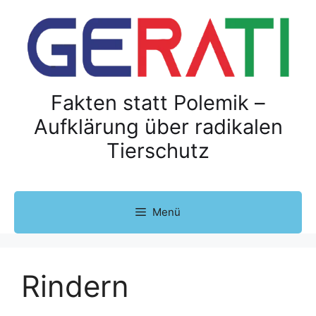
Z
u
m
I
n
h
Fakten statt Polemik –
a
Aufklärung über radikalen
l
Tierschutz
t
s
p
r
Menü
i
n
g
e
Rindern
n