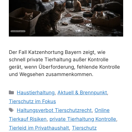
Der Fall Katzenhortung Bayern zeigt, wie
schnell private Tierhaltung außer Kontrolle
gerät, wenn Überforderung, fehlende Kontrolle
und Wegsehen zusammenkommen.
K
Haustierhaltung
,
Aktuell & Brennpunkt
,
a
Tierschutz im Fokus
t
S
Haltungsverbot Tierschutzrecht
,
Online
e
c
Tierkauf Risiken
,
private Tierhaltung Kontrolle
,
g
h
Tierleid im Privathaushalt
,
Tierschutz
o
l