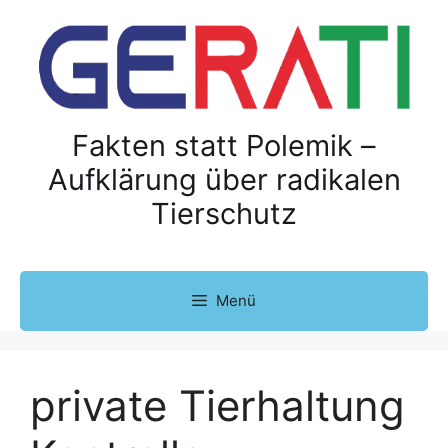
Z
u
m
I
n
h
Fakten statt Polemik –
a
Aufklärung über radikalen
l
Tierschutz
t
s
p
r
Menü
i
n
g
e
private Tierhaltung
n