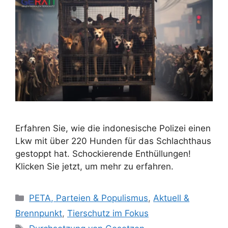
Erfahren Sie, wie die indonesische Polizei einen
Lkw mit über 220 Hunden für das Schlachthaus
gestoppt hat. Schockierende Enthüllungen!
Klicken Sie jetzt, um mehr zu erfahren.
K
PETA, Parteien & Populismus
,
Aktuell &
a
Brennpunkt
,
Tierschutz im Fokus
t
S