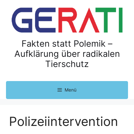
Z
u
m
I
n
h
Fakten statt Polemik –
a
Aufklärung über radikalen
l
Tierschutz
t
s
p
r
Menü
i
n
g
e
Polizeiintervention
n