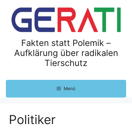
Z
u
m
I
n
h
Fakten statt Polemik –
a
Aufklärung über radikalen
l
Tierschutz
t
s
p
r
Menü
i
n
g
e
Politiker
n