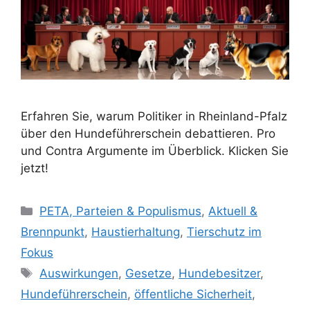
Erfahren Sie, warum Politiker in Rheinland-Pfalz
über den Hundeführerschein debattieren. Pro
und Contra Argumente im Überblick. Klicken Sie
jetzt!
K
PETA, Parteien & Populismus
,
Aktuell &
a
Brennpunkt
,
Haustierhaltung
,
Tierschutz im
t
Fokus
e
S
Auswirkungen
,
Gesetze
,
Hundebesitzer
,
g
c
Hundeführerschein
,
öffentliche Sicherheit
,
o
h