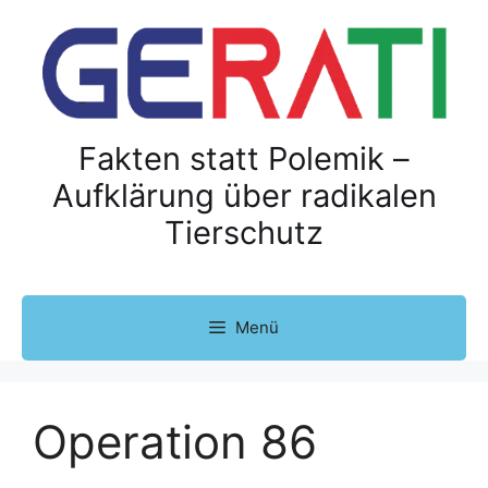
Z
u
m
I
n
h
Fakten statt Polemik –
a
Aufklärung über radikalen
l
Tierschutz
t
s
p
r
Menü
i
n
g
e
Operation 86
n