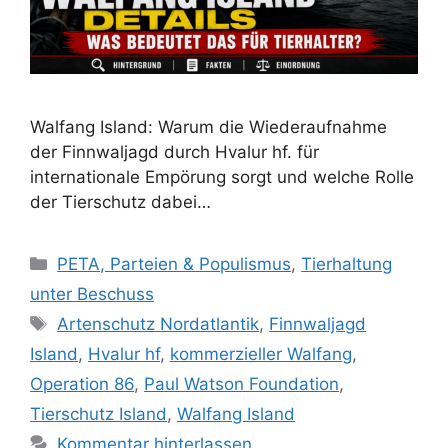
Walfang Island: Warum die Wiederaufnahme
der Finnwaljagd durch Hvalur hf. für
internationale Empörung sorgt und welche Rolle
der Tierschutz dabei…
K
PETA, Parteien & Populismus
,
Tierhaltung
a
unter Beschuss
t
S
Artenschutz Nordatlantik
,
Finnwaljagd
e
c
Island
,
Hvalur hf
,
kommerzieller Walfang
,
g
h
Operation 86
,
Paul Watson Foundation
,
o
l
r
Tierschutz Island
,
Walfang Island
a
i
Kommentar hinterlassen
g