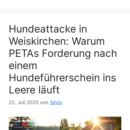
i
w
e
ö
n
r
t
Hundeattacke in
e
Weiskirchen: Warum
r
PETAs Forderung nach
einem
Hundeführerschein ins
Leere läuft
22. Juli 2025
von
Silvio