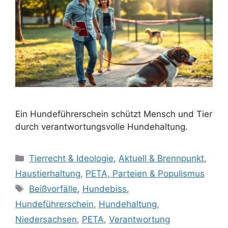
Ein Hundeführerschein schützt Mensch und Tier
durch verantwortungsvolle Hundehaltung.
K
Tierrecht & Ideologie
,
Aktuell & Brennpunkt
,
a
Haustierhaltung
,
PETA, Parteien & Populismus
t
S
Beißvorfälle
,
Hundebiss
,
e
c
Hundeführerschein
,
Hundehaltung
,
g
h
Niedersachsen
,
PETA
,
Verantwortung
o
l