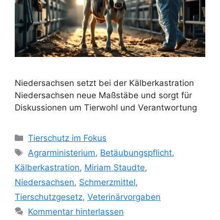
Niedersachsen setzt bei der Kälberkastration
Niedersachsen neue Maßstäbe und sorgt für
Diskussionen um Tierwohl und Verantwortung
K
Tierschutz im Fokus
a
S
Agrarministerium
,
Betäubungspflicht
,
t
c
Kälberkastration
,
Miriam Staudte
,
e
h
Niedersachsen
,
Schmerzmittel
,
g
l
Tierschutzgesetz
,
Veterinärvorgaben
o
a
r
Kommentar hinterlassen
g