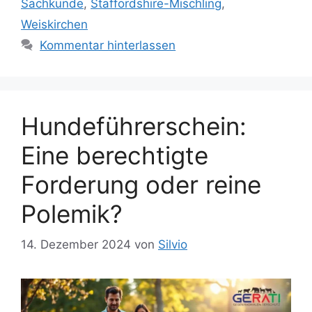
Sachkunde
,
Staffordshire-Mischling
,
g
l
Weiskirchen
o
a
r
Kommentar hinterlassen
g
i
w
e
ö
n
r
t
Hundeführerschein:
e
Eine berechtigte
r
Forderung oder reine
Polemik?
14. Dezember 2024
von
Silvio