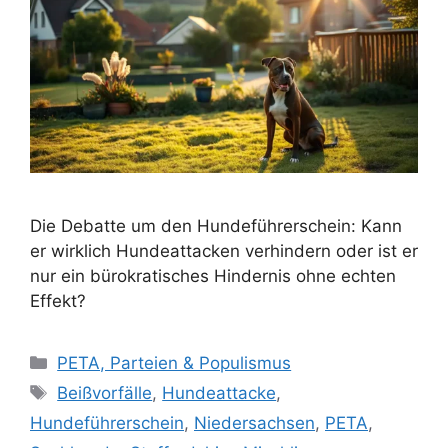
Die Debatte um den Hundeführerschein: Kann
er wirklich Hundeattacken verhindern oder ist er
nur ein bürokratisches Hindernis ohne echten
Effekt?
K
PETA, Parteien & Populismus
a
S
Beißvorfälle
,
Hundeattacke
,
t
c
Hundeführerschein
,
Niedersachsen
,
PETA
,
e
h