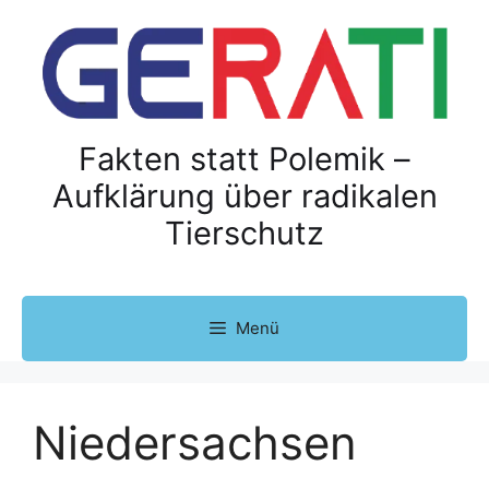
Z
u
m
I
n
h
Fakten statt Polemik –
a
Aufklärung über radikalen
l
Tierschutz
t
s
p
r
Menü
i
n
g
e
Niedersachsen
n