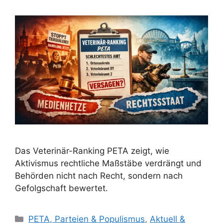
Das Veterinär-Ranking PETA zeigt, wie
Aktivismus rechtliche Maßstäbe verdrängt und
Behörden nicht nach Recht, sondern nach
Gefolgschaft bewertet.
K
PETA, Parteien & Populismus
,
Aktuell &