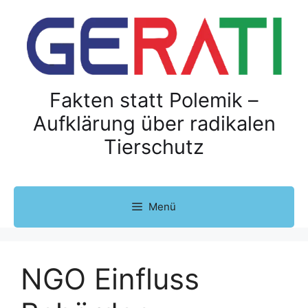
Z
u
m
I
n
h
Fakten statt Polemik –
a
Aufklärung über radikalen
l
Tierschutz
t
s
p
r
Menü
i
n
g
e
NGO Einfluss
n