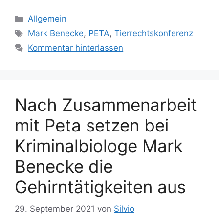
K
Allgemein
a
S
Mark Benecke
,
PETA
,
Tierrechtskonferenz
t
c
Kommentar hinterlassen
e
h
g
l
o
a
r
g
Nach Zusammenarbeit
i
w
e
ö
mit Peta setzen bei
n
r
Kriminalbiologe Mark
t
e
Benecke die
r
Gehirntätigkeiten aus
29. September 2021
von
Silvio