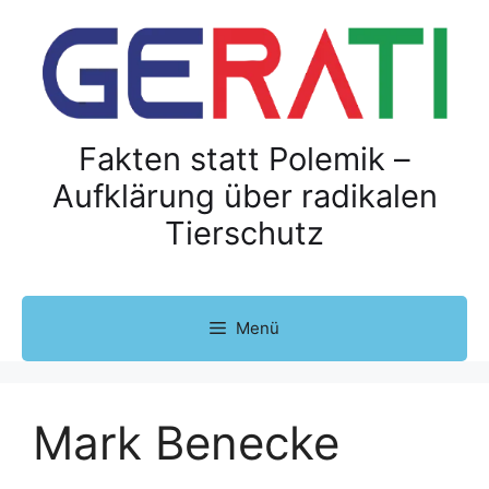
Z
u
m
I
n
h
Fakten statt Polemik –
a
Aufklärung über radikalen
l
Tierschutz
t
s
p
r
Menü
i
n
g
e
Mark Benecke
n