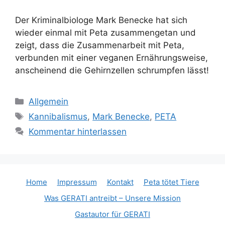
Der Kriminalbiologe Mark Benecke hat sich
wieder einmal mit Peta zusammengetan und
zeigt, dass die Zusammenarbeit mit Peta,
verbunden mit einer veganen Ernährungsweise,
anscheinend die Gehirnzellen schrumpfen lässt!
K
Allgemein
a
S
Kannibalismus
,
Mark Benecke
,
PETA
t
c
Kommentar hinterlassen
e
h
g
l
o
a
r
g
Home
Impressum
Kontakt
Peta tötet Tiere
i
w
Was GERATI antreibt – Unsere Mission
e
ö
n
Gastautor für GERATI
r