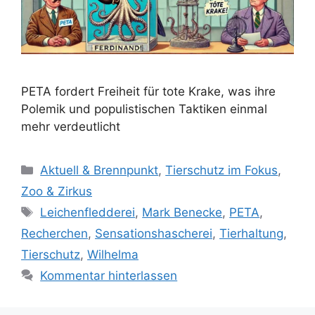
PETA fordert Freiheit für tote Krake, was ihre
Polemik und populistischen Taktiken einmal
mehr verdeutlicht
K
Aktuell & Brennpunkt
,
Tierschutz im Fokus
,
a
Zoo & Zirkus
t
S
Leichenfledderei
,
Mark Benecke
,
PETA
,
e
c
Recherchen
,
Sensationshascherei
,
Tierhaltung
,
g
h
Tierschutz
,
Wilhelma
o
l
r
Kommentar hinterlassen
a
i
g
e
w