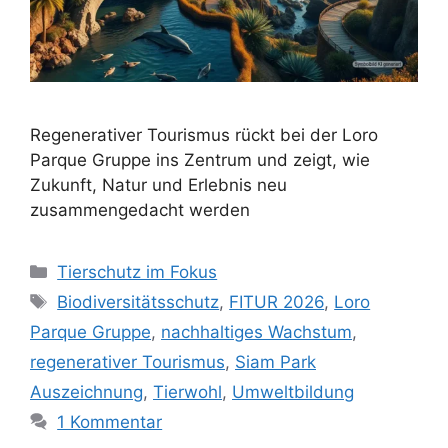
Regenerativer Tourismus rückt bei der Loro
Parque Gruppe ins Zentrum und zeigt, wie
Zukunft, Natur und Erlebnis neu
zusammengedacht werden
K
Tierschutz im Fokus
a
S
Biodiversitätsschutz
,
FITUR 2026
,
Loro
t
c
Parque Gruppe
,
nachhaltiges Wachstum
,
e
h
regenerativer Tourismus
,
Siam Park
g
l
Auszeichnung
,
Tierwohl
,
Umweltbildung
o
a
r
1 Kommentar
g
i
w