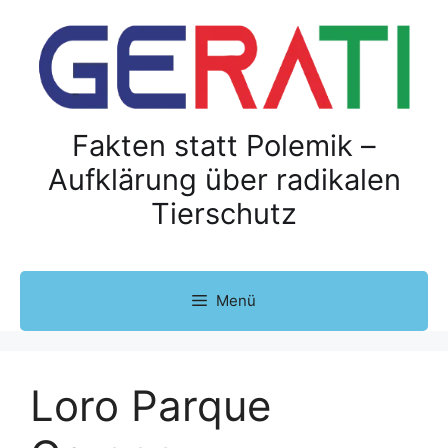
Z
u
m
I
n
h
Fakten statt Polemik –
a
Aufklärung über radikalen
l
Tierschutz
t
s
p
r
Menü
i
n
g
e
Loro Parque
n