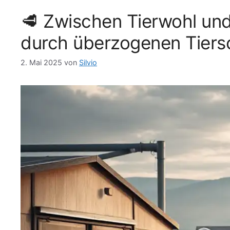
i
w
🥩 Zwischen Tierwohl und
e
ö
n
r
durch überzogenen Tiers
t
e
r
2. Mai 2025
von
Silvio