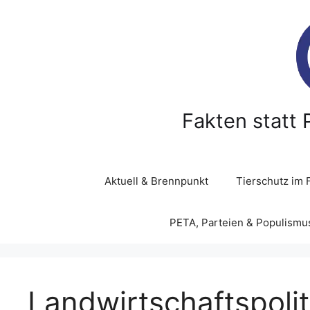
Z
u
m
I
n
h
a
Fakten statt 
l
t
s
p
Aktuell & Brennpunkt
Tierschutz im 
r
i
PETA, Parteien & Populismu
n
g
e
n
Landwirtschaftspolit