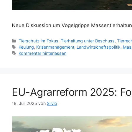
Neue Diskussion um Vogelgrippe Massentierhaltun
K
Tierschutz im Fokus
,
Tierhaltung unter Beschuss
,
Tierrec
a
S
Keulung
,
Krisenmanagement
,
Landwirtschaftspolitik
,
Mass
t
c
Kommentar hinterlassen
e
h
g
l
o
a
r
g
i
w
EU-Agrarreform 2025: For
e
ö
n
r
t
18. Juli 2025
von
Silvio
e
r