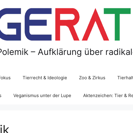
Polemik – Aufklärung über radika
Fokus
Tierrecht & Ideologie
Zoo & Zirkus
Tierha
s
Veganismus unter der Lupe
Aktenzeichen: Tier & R
ik