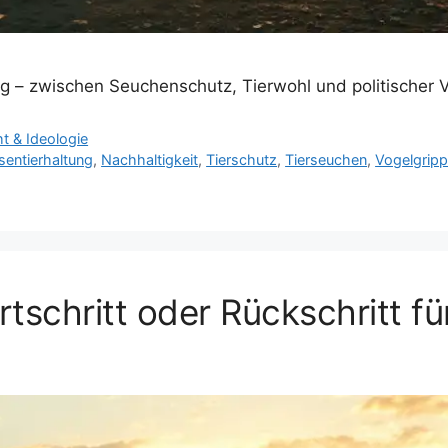
g – zwischen Seuchenschutz, Tierwohl und politischer 
ht & Ideologie
entierhaltung
,
Nachhaltigkeit
,
Tierschutz
,
Tierseuchen
,
Vogelgrip
tschritt oder Rückschritt fü