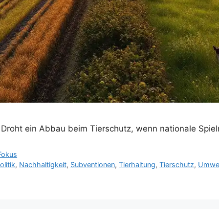
: Droht ein Abbau beim Tierschutz, wenn nationale Spi
Fokus
litik
,
Nachhaltigkeit
,
Subventionen
,
Tierhaltung
,
Tierschutz
,
Umwelt