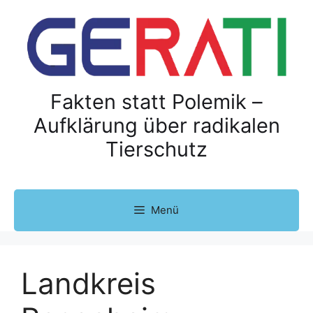
Z
u
m
I
n
h
Fakten statt Polemik –
a
Aufklärung über radikalen
l
Tierschutz
t
s
p
r
Menü
i
n
g
e
Landkreis
n