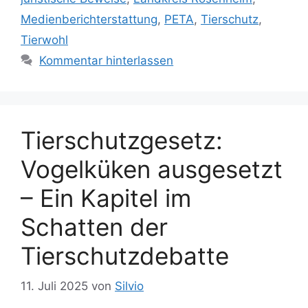
g
h
Medienberichterstattung
,
PETA
,
Tierschutz
,
o
l
r
Tierwohl
a
i
Kommentar hinterlassen
g
e
w
n
ö
r
t
Tierschutzgesetz:
e
Vogelküken ausgesetzt
r
– Ein Kapitel im
Schatten der
Tierschutzdebatte
11. Juli 2025
von
Silvio