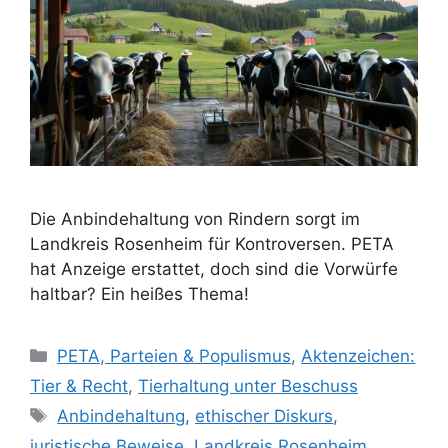
Die Anbindehaltung von Rindern sorgt im
Landkreis Rosenheim für Kontroversen. PETA
hat Anzeige erstattet, doch sind die Vorwürfe
haltbar? Ein heißes Thema!
K
PETA, Parteien & Populismus
,
Aktenzeichen:
a
Tier & Recht
,
Tierhaltung unter Beschuss
t
S
Anbindehaltung
,
ethischer Diskurs
,
e
c
juristische Beweise
,
Landkreis Rosenheim
,