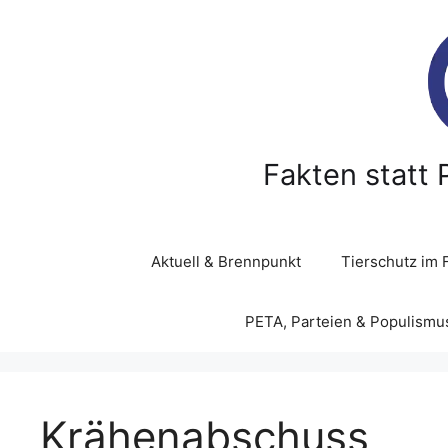
Z
u
m
I
n
h
a
Fakten statt 
l
t
s
p
Aktuell & Brennpunkt
Tierschutz im 
r
i
PETA, Parteien & Populismu
n
g
e
n
Krähenabschuss